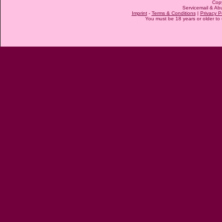
Cop
Servicemail & Abu
Imprint
-
Terms & Conditions
|
Privacy P
You must be 18 years or older to u