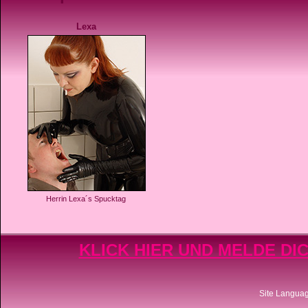
Lexa
Herrin Lexa´s Spucktag
KLICK HIER UND MELDE DIC
Site Langua