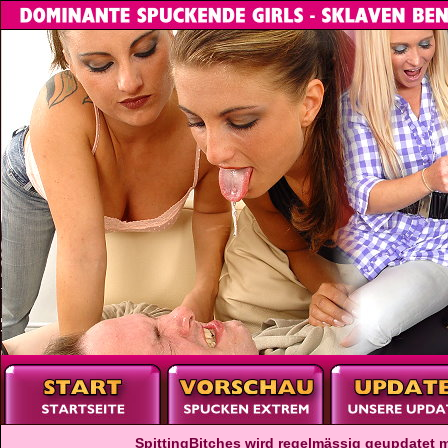
SpittingBitches wird regelmässig geupdatet