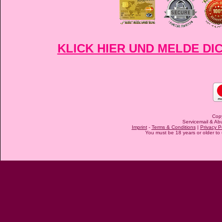
KLICK HIER UND MELDE DIC
Cop
Servicemail & Abu
Imprint
-
Terms & Conditions
|
Privacy P
You must be 18 years or older to u