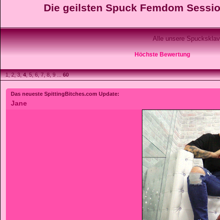
Die geilsten Spuck Femdom Sessio
Alle unsere Spuckskla
Höchste Bewertung
1
,
2
,
3
,
4
,
5
,
6
,
7
,
8
,
9
...
60
Das neueste SpittingBitches.com Update:
Jane