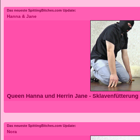
Das neueste SpittingBitches.com Update:
Hanna
&
Jane
Queen Hanna und Herrin Jane - Sklavenfütterung
Das neueste SpittingBitches.com Update:
Nora